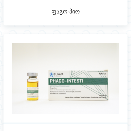
Ფაგო-Პიო