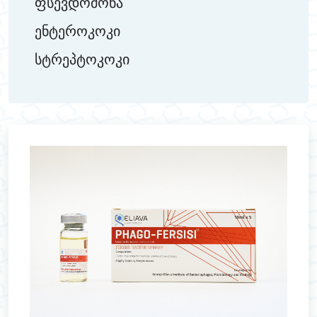
ფსევდომონა
ენტეროკოკი
სტრეპტოკოკი